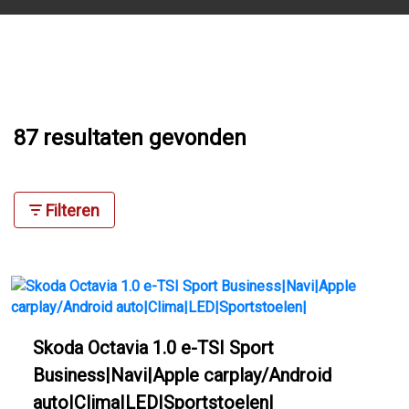
87 resultaten gevonden
Filteren
Skoda Octavia 1.0 e-TSI Sport
Business|Navi|Apple carplay/Android
auto|Clima|LED|Sportstoelen|