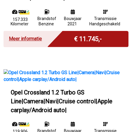
Brandstof
Bouwjaar
Transmissie
157.333
Kilometer
Benzine
2021
Handgeschakeld
Incl. BTW
€ 11.745,-
Meer informatie
Opel Crossland 1.2 Turbo GS
Line|Camera|Navi|Cruise control|Apple
carplay/Android auto|
Brandstof
Bouwjaar
Transmissie
119.906