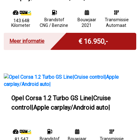
Brandstof
Bouwjaar
Transmissie
143.648
Kilometer
CNG / Benzine
2021
Automaat
Incl. BTW
€ 16.950,-
Meer informatie
Opel Corsa 1.2 Turbo GS Line|Cruise
control|Apple carplay/Android auto|
Brandstof
Bouwjaar
Transmissie
81.547