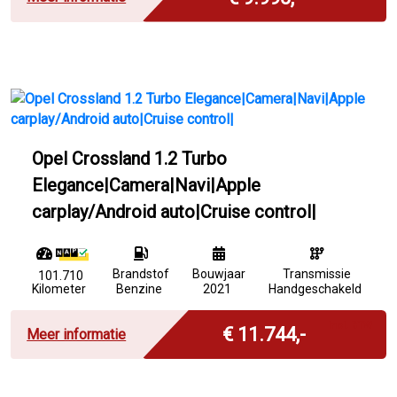
Opel Crossland 1.2 Turbo
Elegance|Camera|Navi|Apple
carplay/Android auto|Cruise control|
Brandstof
Bouwjaar
Transmissie
101.710
Kilometer
Benzine
2021
Handgeschakeld
Incl. BTW
€ 11.744,-
Meer informatie