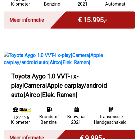
Kilometer
Benzine
2021
Automaat
Incl. BTW
€ 15.995,-
Meer informatie
Toyota Aygo 1.0 VVT-i x-
play|Camera|Apple carplay/android
auto|Airco|Elek. Ramen|
Brandstof
Bouwjaar
Transmissie
122.126
Kilometer
Benzine
2021
Handgeschakeld
Incl. BTW
€ 9.995,-
Meer informatie