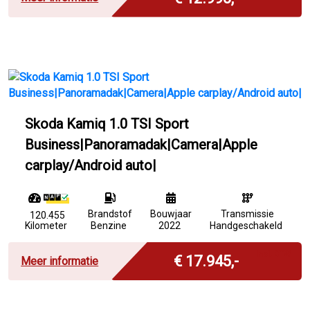
Skoda Kamiq 1.0 TSI Sport
Business|Panoramadak|Camera|Apple
carplay/Android auto|
Brandstof
Bouwjaar
Transmissie
120.455
Kilometer
Benzine
2022
Handgeschakeld
Incl. BTW
€ 17.945,-
Meer informatie