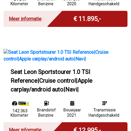
Kilometer
Benzine
2020
Handgeschakeld
Incl. BTW
€ 11.895,-
Meer informatie
Seat Leon Sportstourer 1.0 TSI
Reference|Cruise control|Apple
carplay/android auto|Navi|
Brandstof
Bouwjaar
Transmissie
142.363
Kilometer
Benzine
2021
Handgeschakeld
Incl. BTW
€ 12.995,-
Meer informatie