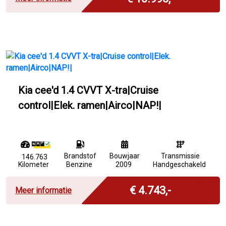
Kia cee'd 1.4 CVVT X-tra|Cruise
control|Elek. ramen|Airco|NAP!|
Brandstof
Bouwjaar
Transmissie
146.763
Kilometer
Benzine
2009
Handgeschakeld
Marge
€ 4.743,-
Meer informatie