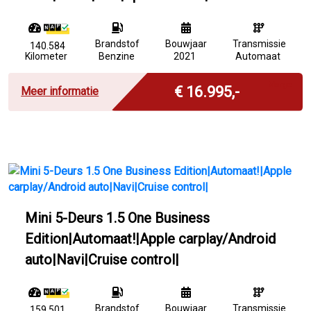
Brandstof
Bouwjaar
Transmissie
140.584
Kilometer
Benzine
2021
Automaat
Marge
€ 16.995,-
Meer informatie
Mini 5-Deurs 1.5 One Business
Edition|Automaat!|Apple carplay/Android
auto|Navi|Cruise control|
Brandstof
Bouwjaar
Transmissie
159.501