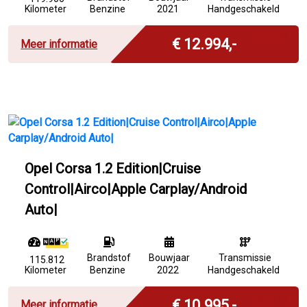
Kilometer
Benzine
2021
Handgeschakeld
Incl. BTW
€ 12.994,-
Meer informatie
Opel Corsa 1.2 Edition|Cruise
Control|Airco|Apple Carplay/Android
Auto|
Brandstof
Bouwjaar
Transmissie
115.812
Kilometer
Benzine
2022
Handgeschakeld
Incl. BTW
€ 10.995,-
Meer informatie