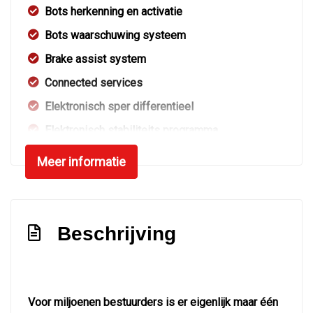
Bots herkenning en activatie
Bots waarschuwing systeem
Brake assist system
Connected services
Elektronisch sper differentieel
Elektronisch stabiliteits programma
Elektronische remkrachtverdeling
Meer informatie
Hoofd airbag(s) achter
Hoofd airbag(s) voor
Kleur grijs
Beschrijving
Knie airbag(s)
Passagiersairbag
Vervolgbotsing preventie
Voor miljoenen bestuurders is er eigenlijk maar één