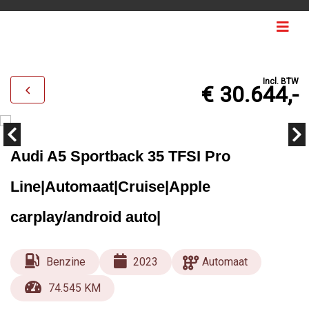
Incl. BTW
€ 30.644,-
Audi A5 Sportback 35 TFSI Pro
Line|Automaat|Cruise|Apple
carplay/android auto|
Benzine
2023
Automaat
74.545 KM