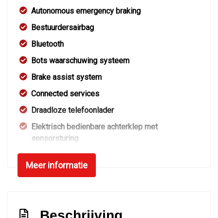
Autonomous emergency braking
Bestuurdersairbag
Bluetooth
Bots waarschuwing systeem
Brake assist system
Connected services
Draadloze telefoonlader
Elektrisch bedienbare achterklep met
sensorsturing
Elektronisch stabiliteits programma
Meer informatie
Geluidsisolerend glas
Hoofd airbag(s) achter
Hoofd airbag(s) voor
Beschrijving