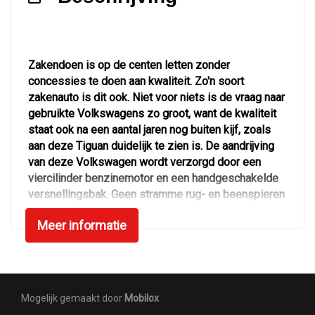
Keyless entry/start
Keyless start
Knie airbag(s)
Zakendoen is op de centen letten zonder
Multimedia scherm standaard
concessies te doen aan kwaliteit. Zo'n soort
zakenauto is dit ook. Niet voor niets is de vraag naar
Passagiersairbag
gebruikte Volkswagens zo groot, want de kwaliteit
Rijstrooksensor met correctie
staat ook na een aantal jaren nog buiten kijf, zoals
aan deze Tiguan duidelijk te zien is. De aandrijving
Vervolgbotsing preventie
van deze Volkswagen wordt verzorgd door een
Volledig digitaal instrumentenpaneel
viercilinder benzinemotor en een handgeschakelde
versnellingsbak. Geen stramme rug- en beenspieren
Zij airbag(s) voor
meer dankzij de comfortstoelen. De elektrisch
Interieur
Meer informatie
bedienbare achterklep opent met een druk op de
knop. Ook 17 inch lichtmetalen velgen, LED
Achterbank in delen neerklapbaar
koplampen, geluidsisolerende ramen, in delen
neerklapbare achterbank, LED-achterlichten en
Achterbank verstelbaar
verstelbare lendensteunen horen tot de
Mogelijk gemaakt door
Mobilox
Airco
voorzieningen op deze auto.