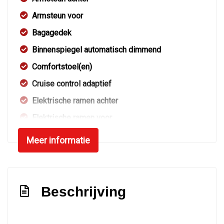
Armsteun voor
Bagagedek
Binnenspiegel automatisch dimmend
Comfortstoel(en)
Cruise control adaptief
Elektrische ramen achter
Elektrische ramen voor
Elektrische ramen voor en achter
Meer informatie
Kunstlederen/microvezel bekleding
Lederen interieurdelen
Lendesteun(en) verstelbaar
Beschrijving
Stuur en versnellingspook (kunst)leder
Stuur verstelbaar